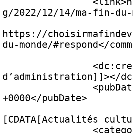
		<link>https://choisirmafindevie.or
g/2022/12/14/ma-fin-du-
					<co
https://choisirmafindev
du-monde/#respond</comm
		<dc:creator><![CDATA[Conseil 
d’administration]]></dc
		<pubDate>Wed, 14 Dec 2022 21:05:11 
+0000</pubDate>

				<catego
[CDATA[Actualités cultu
		<category><![CDATA[Livres]]>