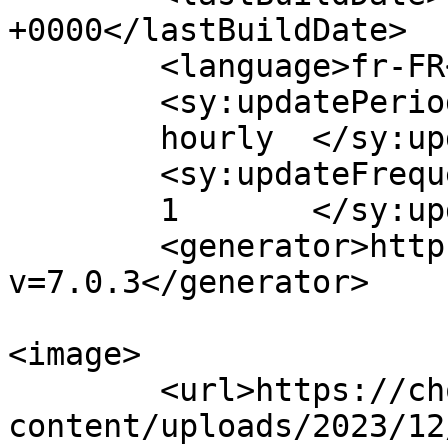
+0000</lastBuildDate>

	<language>fr-FR</language>

	<sy:updatePeriod>

	hourly	</sy:updatePeriod>

	<sy:updateFrequency>

	1	</sy:updateFrequency>

	<generator>https://wordpress.org/?
v=7.0.3</generator>

<image>

	<url>https://choisirmafindevie.org/wp-
content/uploads/2023/12