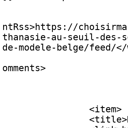
					<wf
ntRss>https://choisirma
thanasie-au-seuil-des-s
de-modele-belge/feed/</
			<slash:comments>0</slash
omments>

			</item>
		<item>

		<title>Ma fin du monde</title>
