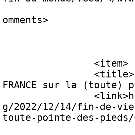
			<slash:comments>0</slash
omments>

			</item>
		<item>

		<title>Fin de vie : une réforme 
FRANCE sur la (toute) p
		<link>https://choisirmafindevie.or
g/2022/12/14/fin-de-vie
toute-pointe-des-pieds/
					<co