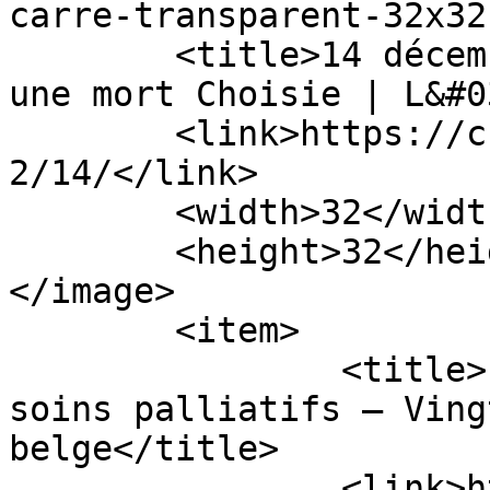
carre-transparent-32x32
	<title>14 décembre 2022 - Citoyens pour 
une mort Choisie | L&#0
	<link>https://choisirmafindevie.org/2022/1
2/14/</link>

	<width>32</width>

	<height>32</height>

</image> 

	<item>

		<title>L’euthanasie au seuil des 
soins palliatifs – Ving
belge</title>

		<link>https://choisirmafindevie.or