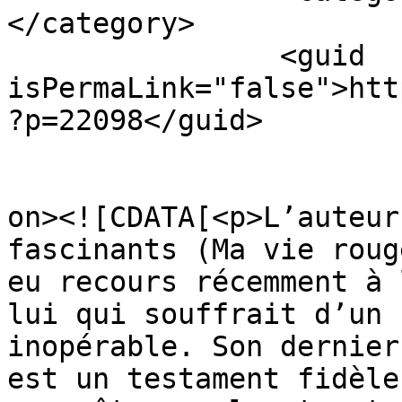
</category>

		<guid 
isPermaLink="false">htt
?p=22098</guid>

					<de
on><![CDATA[<p>L’auteur
fascinants (Ma vie roug
eu recours récemment à 
lui qui souffrait d’un 
inopérable. Son dernier
est un testament fidèle