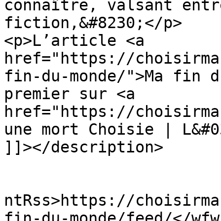
connaître, valsant entr
fiction,&#8230;</p>

<p>L’article <a 
href="https://choisirma
fin-du-monde/">Ma fin d
premier sur <a 
href="https://choisirma
une mort Choisie | L&#0
]]></description>

					<wf
ntRss>https://choisirma
fin-du-monde/feed/</wfw