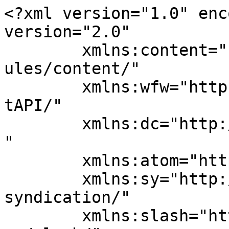
<?xml version="1.0" enc
version="2.0"

	xmlns:content="http://purl.org/rss/1.0/mod
ules/content/"

	xmlns:wfw="http://wellformedweb.org/Commen
tAPI/"

	xmlns:dc="http://purl.org/dc/elements/1.1/
"

	xmlns:atom="http://www.w3.org/2005/Atom"

	xmlns:sy="http://purl.org/rss/1.0/modules/
syndication/"

	xmlns:slash="http://purl.org/rss/1.0/modul