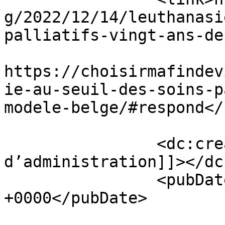
g/2022/12/14/leuthanasi
palliatifs-vingt-ans-de
					<co
https://choisirmafindev
ie-au-seuil-des-soins-p
modele-belge/#respond</
		<dc:creator><![CDATA[Conseil 
d’administration]]></dc
		<pubDate>Wed, 14 Dec 2022 21:16:14 
+0000</pubDate>

				<catego