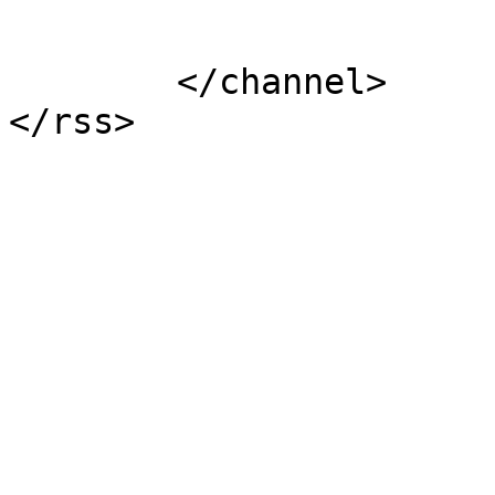
			</item>
	</channel>
