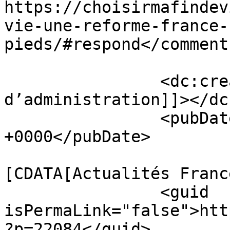
https://choisirmafindev
vie-une-reforme-france-
pieds/#respond</comments
		<dc:creator><![CDATA[Conseil 
d’administration]]></dc
		<pubDate>Wed, 14 Dec 2022 17:18:48 
+0000</pubDate>

				<catego
[CDATA[Actualités Franc
		<guid 
isPermaLink="false">htt
?p=22084</guid>
