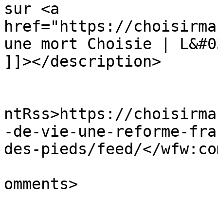
sur <a 
href="https://choisirma
une mort Choisie | L&#0
]]></description>

					<wf
ntRss>https://choisirma
-de-vie-une-reforme-fra
des-pieds/feed/</wfw:co
			<slash:comments>0</slash
omments>
