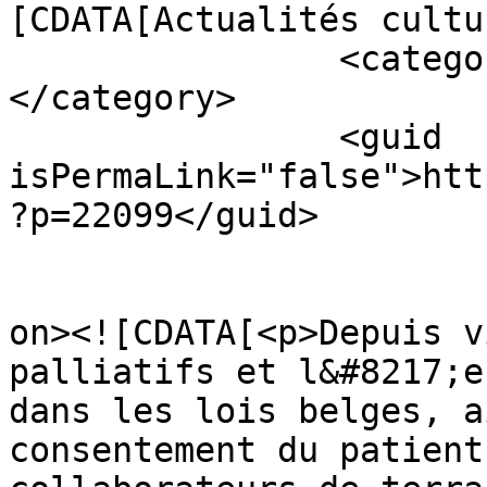
[CDATA[Actualités cultu
		<category><![CDATA[Livres]]>
</category>

		<guid 
isPermaLink="false">htt
?p=22099</guid>

					<de
on><![CDATA[<p>Depuis v
palliatifs et l&#8217;e
dans les lois belges, a
consentement du patient