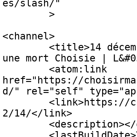
es/slash/"

	>

<channel>

	<title>14 décembre 2022 - Citoyens pour 
une mort Choisie | L&#0
	<atom:link 
href="https://choisirma
d/" rel="self" type="ap
	<link>https://choisirmafindevie.org/2022/1
2/14/</link>

	<description></description>

	<lastBuildDate>Tue, 18 Feb 2025 14:26:56 