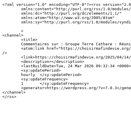
<?xml version="1.0" encoding="UTF-8"?><rss version="2.0
	xmlns:content="http://purl.org/rss/1.0/modules/content/"

	xmlns:dc="http://purl.org/dc/elements/1.1/"

	xmlns:atom="http://www.w3.org/2005/Atom"

	xmlns:sy="http://purl.org/rss/1.0/modules/syndication/"

	>

<channel>

	<title>

	Commentaires sur : Groupe Terre Cathare : Réunion annuelle du 4 avril 2025	</title>

	<atom:link href="https://choisirmafindevie.org/2025/04/14/groupe-terre-cathare-reunion-annuelle-du-4-avril-2025/feed/" rel="self" type="application/rss+xml" 
/>

	<link>https://choisirmafindevie.org/2025/04/14/groupe-terre-cathare-reunion-annuelle-du-4-avril-2025/</link>

	<description></description>

	<lastBuildDate>Tue, 24 Mar 2026 09:32:34 +0000</lastBuildDate>

	<sy:updatePeriod>

	hourly	</sy:updatePeriod>

	<sy:updateFrequency>

	1	</sy:updateFrequency>

	<generator>https://wordpress.org/?v=7.0.3</generator>

</channel>
