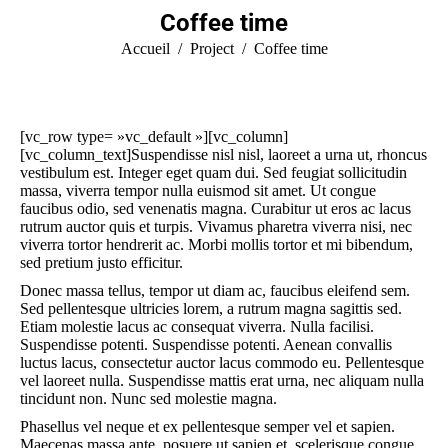
Coffee time
Vous êtes ici :
Accueil
Project
Coffee time
[vc_row type= »vc_default »][vc_column]
[vc_column_text]Suspendisse nisl nisl, laoreet a urna ut, rhoncus
vestibulum est. Integer eget quam dui. Sed feugiat sollicitudin
massa, viverra tempor nulla euismod sit amet. Ut congue
faucibus odio, sed venenatis magna. Curabitur ut eros ac lacus
rutrum auctor quis et turpis. Vivamus pharetra viverra nisi, nec
viverra tortor hendrerit ac. Morbi mollis tortor et mi bibendum,
sed pretium justo efficitur.
Donec massa tellus, tempor ut diam ac, faucibus eleifend sem.
Sed pellentesque ultricies lorem, a rutrum magna sagittis sed.
Etiam molestie lacus ac consequat viverra. Nulla facilisi.
Suspendisse potenti. Suspendisse potenti. Aenean convallis
luctus lacus, consectetur auctor lacus commodo eu. Pellentesque
vel laoreet nulla. Suspendisse mattis erat urna, nec aliquam nulla
tincidunt non. Nunc sed molestie magna.
Phasellus vel neque et ex pellentesque semper vel et sapien.
Maecenas massa ante, posuere ut sapien et, scelerisque congue