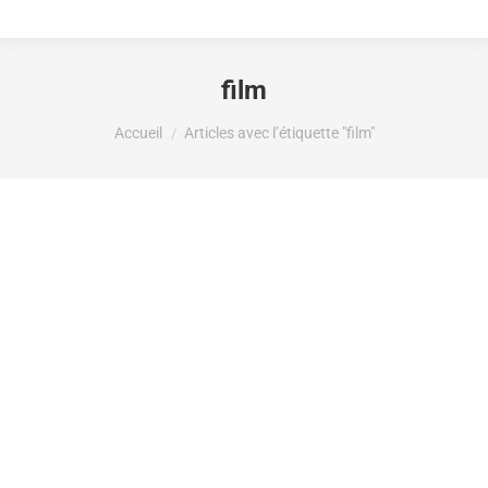
film
Vous êtes ici :
Accueil
Articles avec l’étiquette "film"