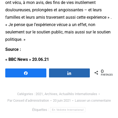
ont vécu, à mon avis, des fins de vies inutilement
douloureuses, prolongées et angoissantes – et leurs
familles et leurs amis traversent aussi cette expérience » .
« Je pense que l’expérience vécue a un effet, non
seulement sur le soutien public, mais aussi sur le soutien
politique. »
Source :
« BBC News » 20.06.21
0
Partagez
Partagez
PARTAGES
Catégories :
2021
,
Archives
,
Actualités Internationales
Par
Conseil d’administration
20 juin 2021
Laisser un commentaire
Étiquettes :
En Vedette International