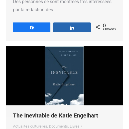
Des personnes se sont montrées très intéressées
par la rédaction des…
0
Partagez
Partagez
PARTAGES
The Inevitable de Katie Engelhart
Actualités culturelles
,
Documents
,
Livres