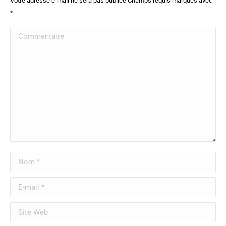
Votre adresse e-mail ne sera pas publiée Champs requis marqués avec
*
Commentaire
Nom *
E-mail *
Site Web