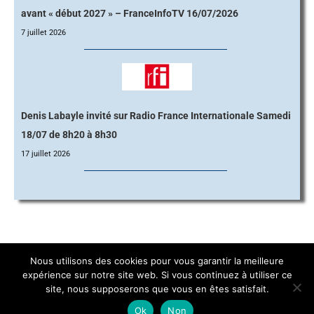
avant « début 2027 » – FranceInfoTV 16/07/2026
7 juillet 2026
Denis Labayle invité sur Radio France Internationale Samedi
18/07 de 8h20 à 8h30
17 juillet 2026
Nous utilisons des cookies pour vous garantir la meilleure
Navigation
expérience sur notre site web. Si vous continuez à utiliser ce
site, nous supposerons que vous en êtes satisfait.
© Copyright 2026 | Citoyens pour une mort Choisie (Le Choix) | FRANCE
Ok
Non