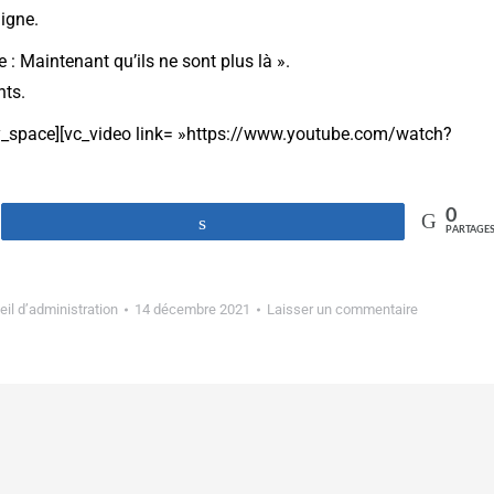
digne.
 : Maintenant qu’ils ne sont plus là ».
nts.
y_space][vc_video link= »https://www.youtube.com/watch?
0
Partagez
PARTAGE
il d’administration
14 décembre 2021
Laisser un commentaire