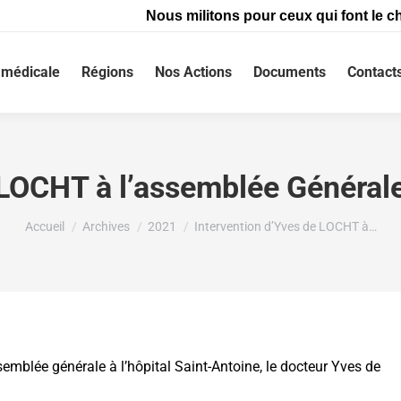
Nous militons pour ceux qui font le ch
médicale
Régions
Nos Actions
Documents
Contact
e LOCHT à l’assemblée Généra
Vous êtes ici :
Accueil
Archives
2021
Intervention d’Yves de LOCHT à…
mblée générale à l’hôpital Saint-Antoine, le docteur Yves de