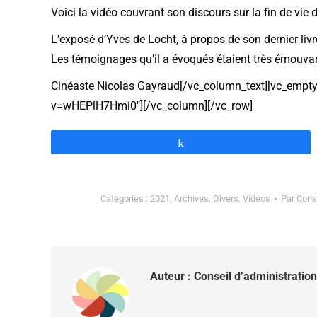
Voici la vidéo couvrant son discours sur la fin de vie 
L’exposé d’Yves de Locht, à propos de son dernier livre
Les témoignages qu’il a évoqués étaient très émouva
Cinéaste Nicolas Gayraud[/vc_column_text][vc_empt
v=wHEPlH7Hmi0″][/vc_column][/vc_row]
Partagez
Catégories :
2021
,
Archives
,
Divers
,
Vidéos
Par
Conse
Auteur :
Conseil d’administration