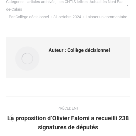
Catégories :
articles archivés
,
Les CHTIS lettres
,
Actualités Nord Pas-
de-Calais
Par
Collège décisionnel
31 octobre 2024
Laisser un commentaire
Auteur :
Collège décisionnel
PRÉCÉDENT
La proposition d’Olivier Falorni a recueilli 238
signatures de députés