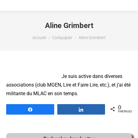
Aline Grimbert
Vous êtes ici :
Accueil
Coéquipier
Aline Grimbert
Je suis active dans diverses
associations (club MGEN, Lire et Faire Lire, etc.), et j’ai été
militante du MLAC en son temps.
0
Partagez
Partagez
PARTAGES