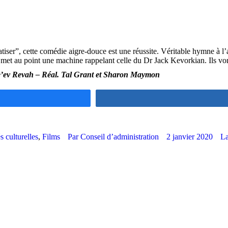
iser”, cette comédie aigre-douce est une réussite. Véritable hymne à l’am
 met au point une machine rappelant celle du Dr Jack Kevorkian. Ils von
Ze’ev Revah – Réal. Tal Grant et Sharon Maymon
s culturelles
,
Films
Par
Conseil d’administration
2 janvier 2020
La