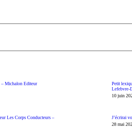
6 – Michalon Editeur
Petit lexiq
Lefebvre-
10 juin 20
iteur Les Corps Conducteurs –
J’écrirai v
28 mai 20