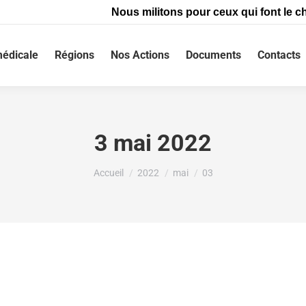
Nous militons pour ceux qui font le ch
édicale
Régions
Nos Actions
Documents
Contacts
3 mai 2022
Vous êtes ici :
Accueil
2022
mai
03
AIDÉ UN AMI À MOURIR, UN VÉTÉRINAIRE RELAX