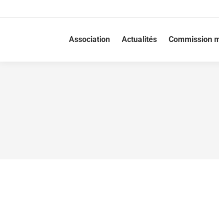
Association
Actualités
Commission m
MAINE-ET-LOIRE : JUGÉ POUR AVOIR 