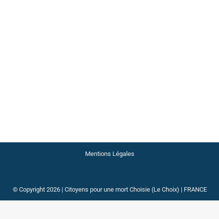
2 Commentaires
un vétérinaire qui avait prescrit à son ami, atteint de la maladi
9. Le tribunal correctionnel d’Angers a relaxé le vétérinaire. C’
Mentions Légales
© Copyright 2026 | Citoyens pour une mort Choisie (Le Choix) | FRANCE