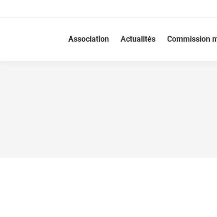
Association
Actualités
Commission m
Témoignage : Marie-Hélène, atteinte d’un