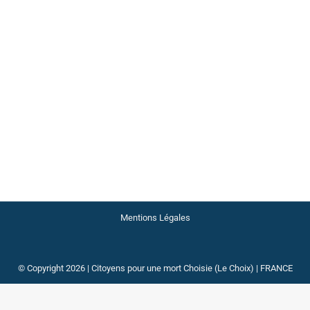
bre 2022
Laisser un commentaire
ne Lalande-Huard. Le Comité consultatif national d’éthique publ
 une possible loi sur l’aide active à mourir. Une loi que certai
Mentions Légales
© Copyright 2026 | Citoyens pour une mort Choisie (Le Choix) | FRANCE