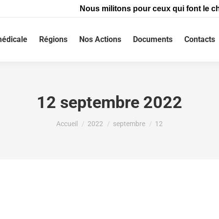
Nous militons pour ceux qui font le ch
édicale
Régions
Nos Actions
Documents
Contacts
12 septembre 2022
Vous êtes ici :
Accueil
2022
septembre
12
 cancer incurable, veut pouvoir décider de la « fin