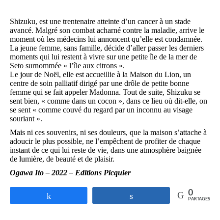
Shizuku, est une trentenaire atteinte d’un cancer à un stade
avancé. Malgré son combat acharné contre la maladie, arrive le
moment où les médecins lui annoncent qu’elle est condamnée.
La jeune femme, sans famille, décide d’aller passer les derniers
moments qui lui restent à vivre sur une petite île de la mer de
Seto surnommée « l’île aux citrons ».
Le jour de Noël, elle est accueillie à la Maison du Lion, un
centre de soin palliatif dirigé par une drôle de petite bonne
femme qui se fait appeler Madonna. Tout de suite, Shizuku se
sent bien, « comme dans un cocon », dans ce lieu où dit-elle, on
se sent « comme couvé du regard par un inconnu au visage
souriant ».
Mais ni ces souvenirs, ni ses douleurs, que la maison s’attache à
adoucir le plus possible, ne l’empêchent de profiter de chaque
instant de ce qui lui reste de vie, dans une atmosphère baignée
de lumière, de beauté et de plaisir.
Ogawa Ito – 2022 – Editions Picquier
0
Partagez
Partagez
PARTAGES