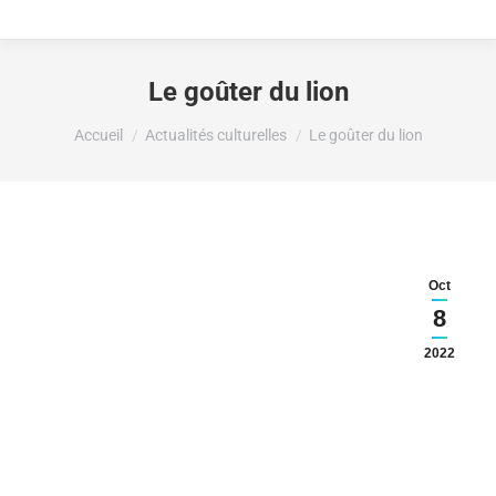
Le goûter du lion
Vous êtes ici :
Accueil
Actualités culturelles
Le goûter du lion
Oct
8
2022