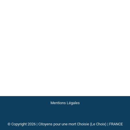
ollège décisionnel
18 mai 2023
Laisser un commentaire
ceur, sereine et j’espère : Pardonnée ! Non seulement par vous 
é tout, il m’ouvrira ses portes. C’était mon « CHOIX » ! Celui de re
Mentions Légales
© Copyright 2026 | Citoyens pour une mort Choisie (Le Choix) | FRANCE