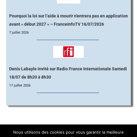
Pourquoi la loi sur l’aide à mourir n’entrera pas en application
avant « début 2027 » – FranceInfoTV 16/07/2026
7 juillet 2026
Denis Labayle invité sur Radio France Internationale Samedi
18/07 de 8h20 à 8h30
17 juillet 2026
Nous utilisons des cookies pour vous garantir la meilleure
Navigation