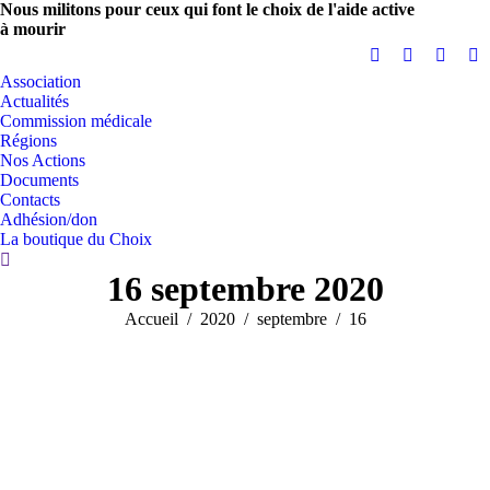
Nous militons pour ceux qui font le choix de l'aide active
à mourir
Association
Actualités
Commission médicale
Régions
Nos Actions
Documents
Contacts
Adhésion/don
La boutique du Choix
16 septembre 2020
Vous êtes ici :
Accueil
2020
septembre
16
0
Partagez
Partagez
PARTAGES