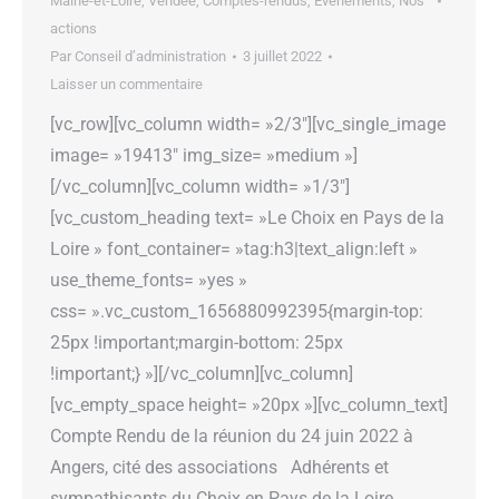
Maine-et-Loire, Vendée
,
Comptes-rendus
,
Evénements
,
Nos
actions
Par
Conseil d’administration
3 juillet 2022
Laisser un commentaire
[vc_row][vc_column width= »2/3″][vc_single_image
image= »19413″ img_size= »medium »]
[/vc_column][vc_column width= »1/3″]
[vc_custom_heading text= »Le Choix en Pays de la
Loire » font_container= »tag:h3|text_align:left »
use_theme_fonts= »yes »
css= ».vc_custom_1656880992395{margin-top:
25px !important;margin-bottom: 25px
!important;} »][/vc_column][vc_column]
[vc_empty_space height= »20px »][vc_column_text]
Compte Rendu de la réunion du 24 juin 2022 à
Angers, cité des associations Adhérents et
sympathisants du Choix en Pays de la Loire