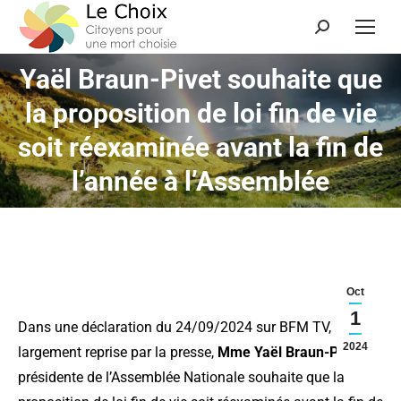
Yaël Braun-Pivet souhaite que
la proposition de loi fin de vie
Vous êtes ici :
soit réexaminée avant la fin de
l’année à l’Assemblée
Oct
1
Dans une déclaration du 24/09/2024 sur BFM TV,
2024
largement reprise par la presse,
Mme Yaël Braun-Pivet
,
présidente de l’Assemblée Nationale souhaite que la