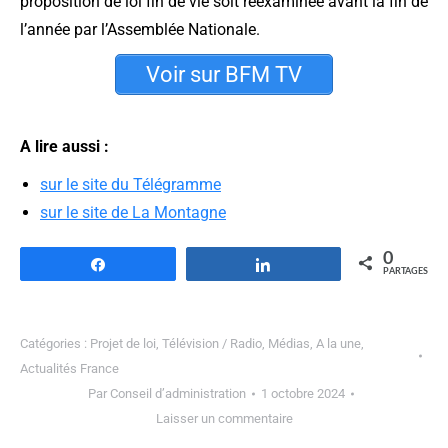
proposition de loi fin de vie soit réexaminée avant la fin de
l’année par l’Assemblée Nationale.
Voir sur BFM TV
A lire aussi :
sur le site du Télégramme
sur le site de La Montagne
0
Partagez
Partagez
PARTAGES
Catégories :
Projet de loi
,
Télévision / Radio
,
Médias
,
A la une
,
Actualités France
Par
Conseil d’administration
1 octobre 2024
Laisser un commentaire