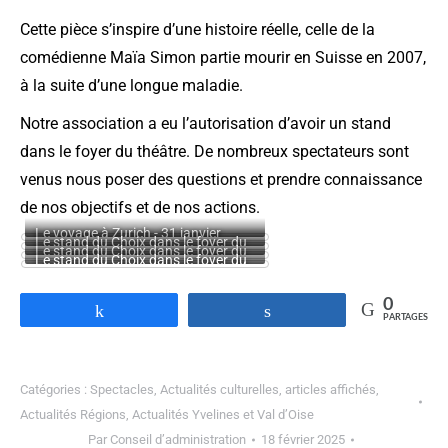
Cette pièce s’inspire d’une histoire réelle, celle de la
comédienne Maïa Simon partie mourir en Suisse en 2007,
à la suite d’une longue maladie.
Notre association a eu l’autorisation d’avoir un stand
dans le foyer du théâtre. De nombreux spectateurs sont
venus nous poser des questions et prendre connaissance
de nos objectifs et de nos actions.
Le voyage à Zurich - 31 janvier
Le stand du Choix dans le foyer du
2025 au Vésinet
Le stand du Choix dans le foyer du
théâtre du Vésinet le 31/01/2025
Le stand du Choix dans le foyer du
théâtre du Vésinet le 31/01/2025
théâtre du Vésinet le 31/01/2025
0
Partagez
Partagez
PARTAGES
Catégories :
Spectacles
,
Actualités culturelles
,
articles affichés
,
Actualités Régions
,
Actualités Yvelines et Val d’Oise
Par
Conseil d’administration
18 février 2025