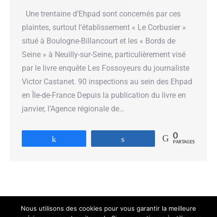
Une trentaine d’Ehpad sont concernés par ces
plaintes, surtout l’établissement « Le Corbusier »
situé à Boulogne-Billancourt et les « Bords de
Seine » à Neuilly-sur-Seine, particulièrement visé
par le livre enquête Les Fossoyeurs du journaliste
Victor Castanet. 90 inspections au sein des Ehpad
en Île-de-France Depuis la publication du livre en
janvier, l’Agence régionale de…
0
Partagez
Partagez
PARTAGES
Nous utilisons des cookies pour vous garantir la meilleure
Navigation