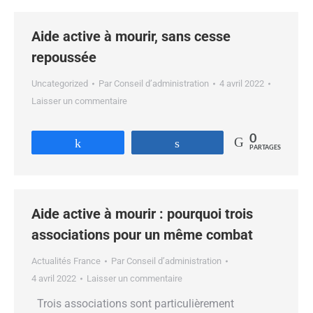
Aide active à mourir, sans cesse
repoussée
Uncategorized
Par
Conseil d’administration
4 avril 2022
Laisser un commentaire
0
Partagez
Partagez
PARTAGES
Aide active à mourir : pourquoi trois
associations pour un même combat
Actualités France
Par
Conseil d’administration
4 avril 2022
Laisser un commentaire
Trois associations sont particulièrement