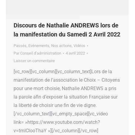
Discours de Nathalie ANDREWS lors de
la manifestation du Samedi 2 Avril 2022
Passés
,
Evénements
,
Nos actions
,
Vidéos
Par
Conseil d’administration
4 avril 2022
Laisser un commentaire
[vc_row][vc_column][vc_column_text]Lors de la
manifestation de l’association le Choix – Citoyens
pour une mort choisie, Nathalie ANDREWS a pris
la parole afin d’exposer la situation Française sur
la liberté de choisir une fin de vie digne.
[/vc_column_text][vc_empty_space][vc_video
link= »https://www.youtube.com/watch?
v=tmIClooThaY »][/vc_column][/vc_row]