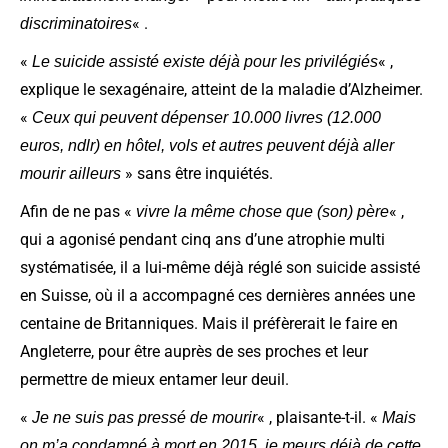
« .
discriminatoires
«
« ,
Le suicide assisté existe déjà pour les privilégiés
explique le sexagénaire, atteint de la maladie d’Alzheimer.
«
Ceux qui peuvent dépenser 10.000 livres (12.000
euros, ndlr) en hôtel, vols et autres peuvent déjà aller
» sans être inquiétés.
mourir ailleurs
Afin de ne pas «
« ,
vivre la même chose que (son) père
qui a agonisé pendant cinq ans d’une atrophie multi
systématisée, il a lui-même déjà réglé son suicide assisté
en Suisse, où il a accompagné ces dernières années une
centaine de Britanniques. Mais il préfèrerait le faire en
Angleterre, pour être auprès de ses proches et leur
permettre de mieux entamer leur deuil.
«
« , plaisante-t-il. «
Je ne suis pas pressé de mourir
Mais
on m’a condamné à mort en 2015, je meurs déjà de cette