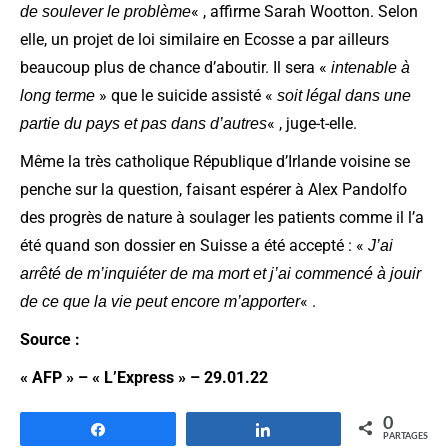
« , affirme Sarah Wootton. Selon
de soulever le problème
elle, un projet de loi similaire en Ecosse a par ailleurs
beaucoup plus de chance d’aboutir. Il sera «
intenable à
» que le suicide assisté «
long terme
soit légal dans une
« , juge-t-elle.
partie du pays et pas dans d’autres
Même la très catholique République d’Irlande voisine se
penche sur la question, faisant espérer à Alex Pandolfo
des progrès de nature à soulager les patients comme il l’a
été quand son dossier en Suisse a été accepté : «
J’ai
arrêté de m’inquiéter de ma mort et j’ai commencé à jouir
« .
de ce que la vie peut encore m’apporter
Source :
« AFP » – « L’Express » – 29.01.22
0
Partagez
Partagez
PARTAGES