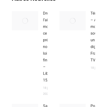
Droit à
Témoign
l’aide à
– Aide à
mourir :
mourir : «
ce que
souhaite
prévoit la
une mort
nouvelle
digne » –
loi sur la
France In
fin de vie
TV
–
18 juillet 20
Libération
15/07/26
18 juillet
2026
Saisir le
Pourquoi 