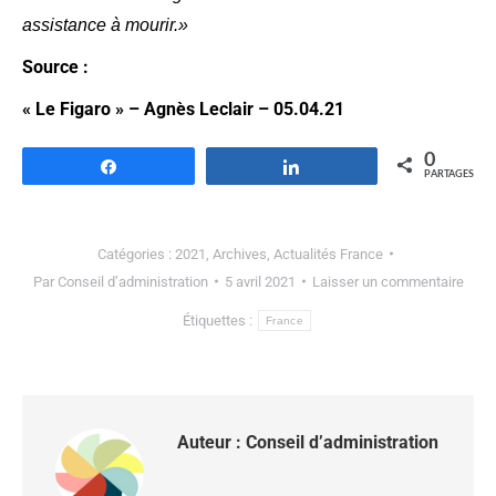
assistance à mourir.»
Source :
« Le Figaro » – Agnès Leclair – 05.04.21
0
Partagez
Partagez
PARTAGES
Catégories :
2021
,
Archives
,
Actualités France
Par
Conseil d’administration
5 avril 2021
Laisser un commentaire
Étiquettes :
France
Auteur :
Conseil d’administration