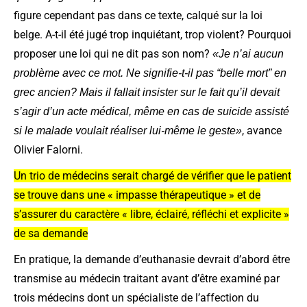
figure cependant pas dans ce texte, calqué sur la loi
belge. A-t-il été jugé trop inquiétant, trop violent? Pourquoi
proposer une loi qui ne dit pas son nom?
«Je n’ai aucun
problème avec ce mot. Ne signifie-t-il pas “belle mort” en
grec ancien? Mais il fallait insister sur le fait qu’il devait
s’agir d’un acte médical, même en cas de suicide assisté
, avance
si le malade voulait réaliser lui-même le geste»
Olivier Falorni.
Un trio de médecins serait chargé de vérifier que le patient
se trouve dans une « impasse thérapeutique » et de
s’assurer du caractère « libre, éclairé, réfléchi et explicite »
de sa demande
En pratique, la demande d’euthanasie devrait d’abord être
transmise au médecin traitant avant d’être examiné par
trois médecins dont un spécialiste de l’affection du