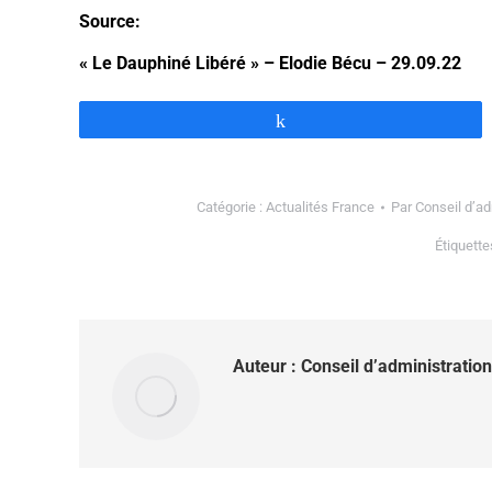
Source:
« Le Dauphiné Libéré » – Elodie Bécu – 29.09.22
Partagez
Catégorie :
Actualités France
Par
Conseil d’ad
Étiquette
Auteur :
Conseil d’administration