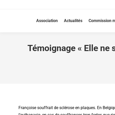
Association
Actualités
Commission m
Témoignage « Elle ne so
Françoise souffrait de sclérose en plaques. En Belgique,
l’euthanasie, en cas de souffrances trop fortes que ri