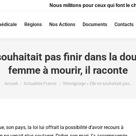
Nous militons pour ceux qui font le ch
édicale
Régions
Nos Actions
Documents
Contacts
uhaitait pas finir dans la doul
femme à mourir, il raconte
Vous êtes ici :
Accueil
Actualités France
Témoignage « Elle ne souhaitait pas…
 son pays, la loi lui offrait la possibilité d’avoir recours à
en ne venait plus soulager. Didier, son mari, l’a accompagnée