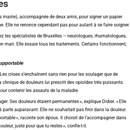
es
la mairie), accompagnée de deux amis, pour signer un papier
e. Elle ne renonce cependant pas pour autant à se faire soigner.
ez les spécialistes de Bruxelles – neurologues, rhumatologues,
on mari. Elle essaie tous les traitements. Certains fonctionnent,
nsupportable
Les crises s’enchaînent sans rien pour les soulager que de
 clinique de douleurs lui prescrit des opioïdes très puissants.
ur contenir les assauts de la maladie.
ouger. Ses douleurs étaient permanentes », explique Didier. « Elle
 parlé auparavant. Elle ne souhaitait pas finir dans la douleur.
portable », raconte son époux. Il choisit de l’accompagner dans
ouleur, juste pour que tu restes », confie-t-il.