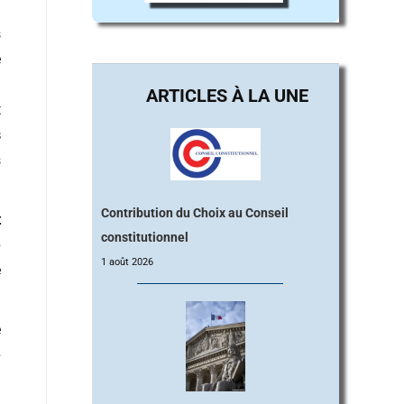
s
e
l
t
s
s
Contribution du Choix au Conseil
t
constitutionnel
e
1 août 2026
e
e
é