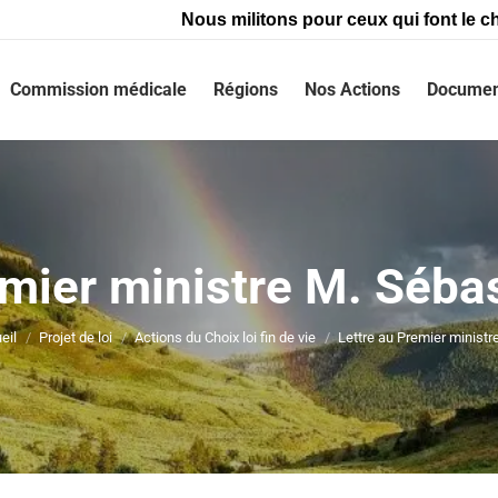
Nous militons pour ceux qui font le ch
Commission médicale
Régions
Nos Actions
Documen
emier ministre M. Séba
Vous êtes ici :
eil
Projet de loi
Actions du Choix loi fin de vie
Lettre au Premier ministr