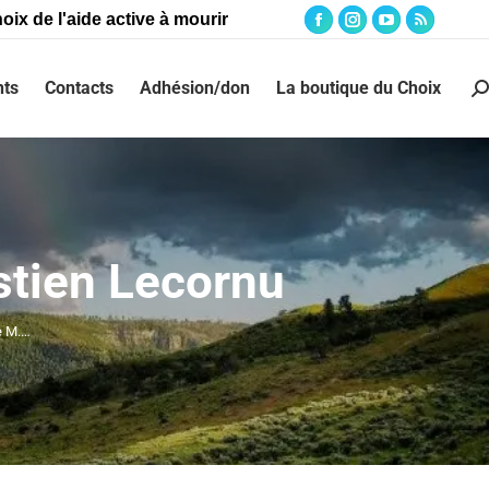
oix de l'aide active à mourir
ts
Contacts
Adhésion/don
La boutique du Choix
stien Lecornu
e M.…