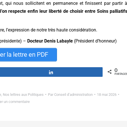
 qui nous sollicitent en permanence et finissent par partir 
l’on respecte enfin leur liberté de choisir entre Soins palliatif
e, l’expression de notre très haute considération.
présidente) –
Docteur Denis Labayle
(Président d’honneur)
r la lettre en PDF
0
Partagez
PARTAGE
e
,
Nos lettres aux Politiques
Par
Conseil d’administration
18 mai 2026
er un commentaire