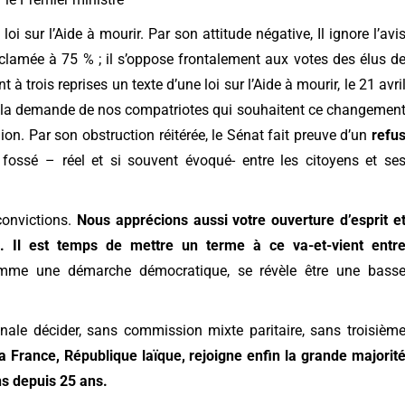
a loi sur l’Aide à mourir. Par son attitude négative, Il ignore l’avi
clamée à 75 % ; il s’oppose frontalement aux votes des élus d
à trois reprises un texte d’une loi sur l’Aide à mourir, le 21 avri
i de la demande de nos compatriotes qui souhaitent ce changemen
n. Par son obstruction réitérée, le Sénat fait preuve d’un
refu
 fossé – réel et
si souvent évoqué- entre les citoyens et se
convictions.
Nous apprécions aussi votre ouverture d’esprit e
re. Il est temps de mettre un terme à ce va-et-vient entr
comme une démarche démocratique, se révèle être une bass
ale décider, sans commission mixte paritaire
,
sans troisièm
la France, République laïque, rejoigne enfin la grande majorit
ns depuis 25 ans.