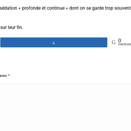
e sédation « profonde et continue » dont on se garde trop souvent
ur leur fin.
0
Partagez
PARTAGE
 avec
*